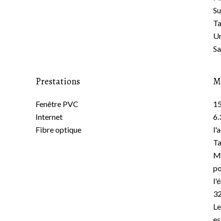
S
Ta
Un
Sa
Prestations
M
Fenêtre PVC
15
Internet
6.
Fibre optique
l'
Ta
Mo
po
l'
3
Le
es