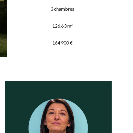
3 chambres
126.63 m²
164 900 €