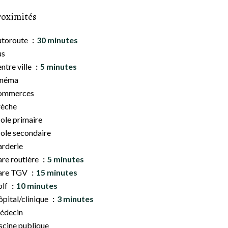
roximités
utoroute
30 minutes
us
ntre ville
5 minutes
inéma
ommerces
rèche
ole primaire
ole secondaire
rderie
re routière
5 minutes
are TGV
15 minutes
olf
10 minutes
pital/clinique
3 minutes
édecin
scine publique