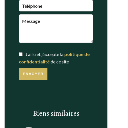
J’ai lu et j'accepte la
politique de
confidentialité
de ce site
ENVOYER
Biens similaires