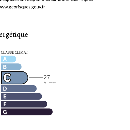
www.georisques.gouv.fr
nergétique