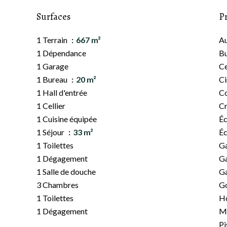
Surfaces
P
1 Terrain
667 m²
A
1 Dépendance
B
1 Garage
Ce
1 Bureau
20 m²
C
1 Hall d'entrée
C
1 Cellier
C
1 Cuisine équipée
Éc
1 Séjour
33 m²
Éc
1 Toilettes
Ga
1 Dégagement
Ga
1 Salle de douche
G
3 Chambres
G
1 Toilettes
Hô
1 Dégagement
M
Pi