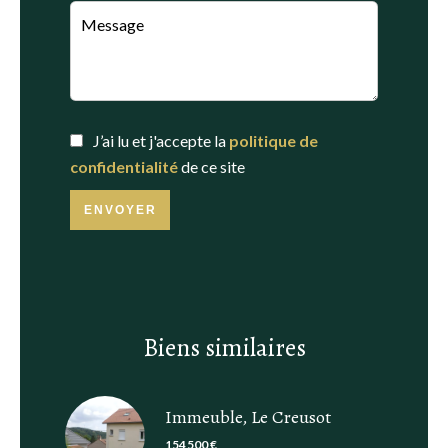
J’ai lu et j'accepte la
politique de
confidentialité
de ce site
ENVOYER
Biens similaires
Immeuble, Le Creusot
154 500 €