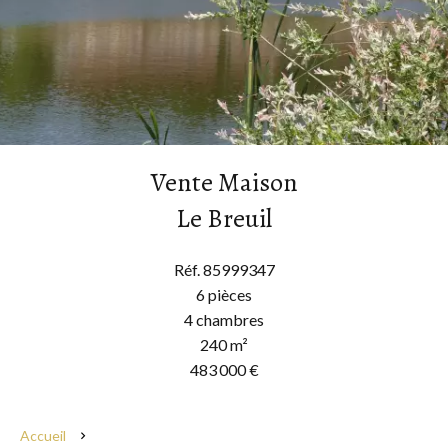
Vente Maison
Le Breuil
Réf. 85999347
6 pièces
4 chambres
240 m²
483 000 €
Accueil