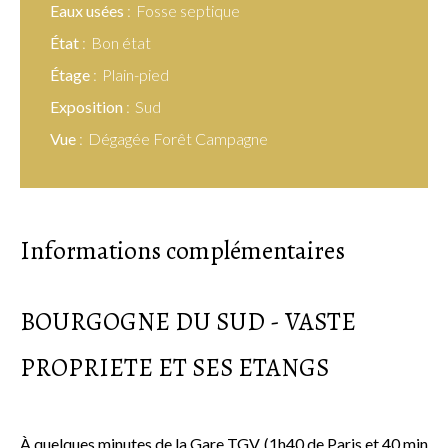
Eaux usées
Fosse septique
État
Bon état
Étage
Plain-pied
Exposition
Sud
Vue
Dégagée Forêt Campagne
Informations complémentaires
BOURGOGNE DU SUD - VASTE
PROPRIETE ET SES ETANGS
À quelques minutes de la Gare TGV (1h40 de Paris et 40 min