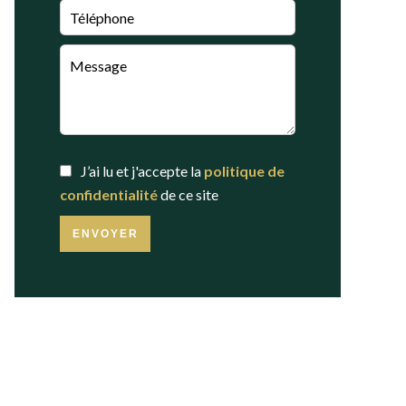
J’ai lu et j'accepte la
politique de
confidentialité
de ce site
ENVOYER