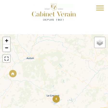
+
−
8